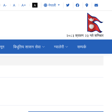
A-
A
A+
A
नेपाली
२०८३ श्रावण २३ गते शनिबार
नून
बिधुतिय शासन सेवा
ग्यालेरी
सम्पर्क
स्वत: प्रकाशन, २०८१ क