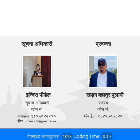
सूचना अधिकारी
प्रवक्ता
इन्दिरा पौडेल
खड्ग बहादुर पुलामी
सूचना अधिकारी
सदस्य
फोन नं:
फोन नं:
मोबाईल: ९८५५०२७९५०
मोबाईल: ९८४५३०३८२०
ईमेल: dccmak74@gmail.com
वेवसाईट आगन्तुकहरु:
Loding Time:
0.17
101K