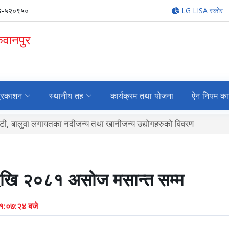
७-५२०९५०
LG LISA स्कोर
कवानपुर
्रकाशन
स्थानीय तह
कार्यक्रम तथा योजना
ऐन नियम का
िट्टी, बालुवा लगायतका नदीजन्य तथा खानीजन्य उद्योगहरुको विवरण
देखि २०८१ असोज मसान्त सम्म
११:०७:२४ बजे