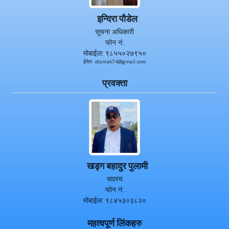
इन्दिरा पौडेल
सूचना अधिकारी
फोन नं:
मोबाईल: ९८५५०२७९५०
ईमेल: dccmak74@gmail.com
प्रवक्ता
खड्ग बहादुर पुलामी
सदस्य
फोन नं:
मोबाईल: ९८४५३०३८२०
महत्वपूर्ण लिंकहरु