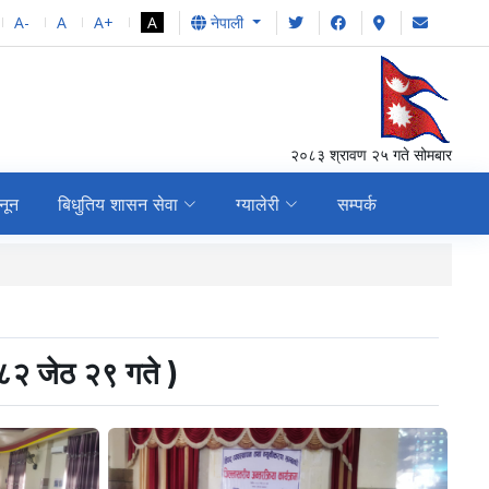
A-
A
A+
A
नेपाली
२०८३ श्रावण २५ गते सोमबार
नून
बिधुतिय शासन सेवा
ग्यालेरी
सम्पर्क
स्वत: प्रकाशन, २०८१ कात्तिक १ देखि २०८१ चैत्र
०८२ जेठ २९ गते )