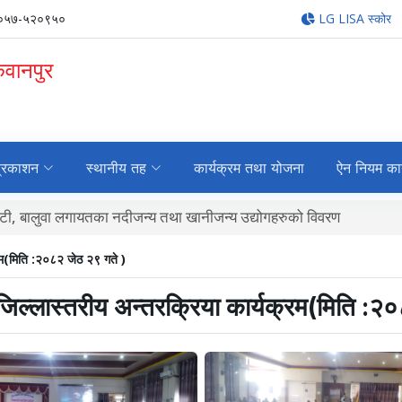
०५७-५२०९५०
LG LISA स्कोर
कवानपुर
्रकाशन
स्थानीय तह
कार्यक्रम तथा योजना
ऐन नियम का
जन्य तथा खानीजन्य उद्योगहरुको विवरण
्रम(मिति :२०८२ जेठ २९ गते )
ी जिल्लास्तरीय अन्तरक्रिया कार्यक्रम(मिति :२